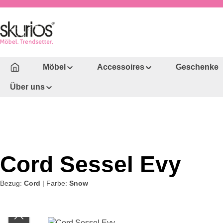
um Hauptinhalt springen
Zur Hauptnavigation springen
Möbel
Accessoires
Geschenke
Über uns
Cord Sessel Evy
Bezug:
Cord
|
Farbe:
Snow
Bildergalerie überspringen