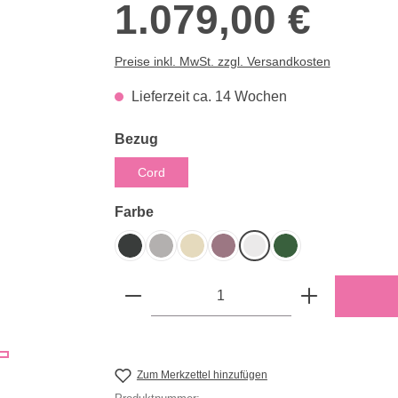
1.079,00 €
Preise inkl. MwSt. zzgl. Versandkosten
Lieferzeit ca. 14 Wochen
auswählen
Bezug
Cord
auswählen
Farbe
Dunkelgrau
Hellgrau
Nature
Rose
Snow
Turtle
Produkt Anzahl: Gib den gewün
Zum Merkzettel hinzufügen