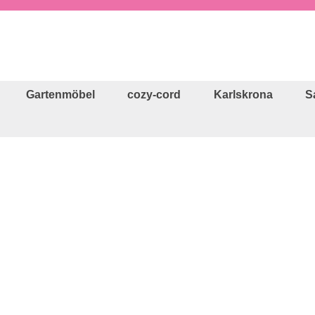
Gartenmöbel
cozy-cord
Karlskrona
S
Regulärer Preis: