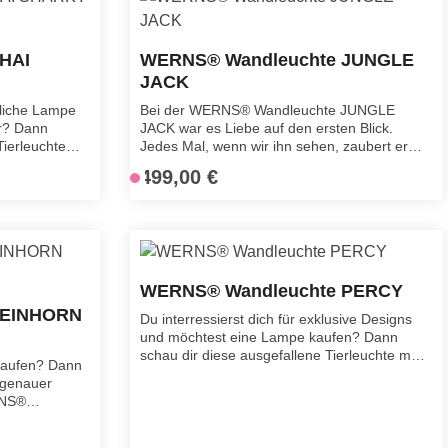
HAI
WERNS® Wandleuchte JUNGLE
JACK
liche Lampe
Bei der WERNS® Wandleuchte JUNGLE
ir? Dann
JACK war es Liebe auf den ersten Blick.
Tierleuchte
Jedes Mal, wenn wir ihn sehen, zaubert er
 der
uns ein Lächeln ins Gesicht. Er bringt
499,00 €
Regulärer Preis:
V
RNS®
Inspiration und wird dir helfen, dem Alltag zu
e
RK hat das
entfliehen. Kannst du dir eine Welt ohne
 Schönheit
Tierleuchten vorstellen?
r
 eingefangen.
s
funktionales
a
e Hommage an
n
WERNS® Wandleuchte PERCY
resbewohner.
d
euchten-
 EINHORN
Du interressierst dich für exklusive Designs
f
sie
und möchtest eine Lampe kaufen? Dann
ertiger
e
schau dir diese ausgefallene Tierleuchte mal
 besticht
kaufen? Dann
r
genauer an!Die WERNS® Wandleuchte
ng, die das
 genauer
t
PERCY ist weit mehr als eine gewöhnliche
gante Wesen
RNS®
i
Lichtquelle – sie ist ein kunstvolles Design-
pe bringt die
lingt es dem
Statement, das jedem Raum eine exotische
g
ns in jedes
ntasie in die
Note und einen stilvollen Farbakzent verleiht.