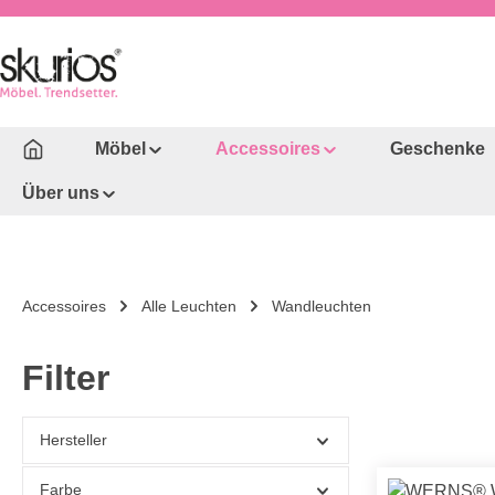
um Hauptinhalt springen
Zur Hauptnavigation springen
Möbel
Accessoires
Geschenke
Über uns
Accessoires
Alle Leuchten
Wandleuchten
Filter
Hersteller
Farbe