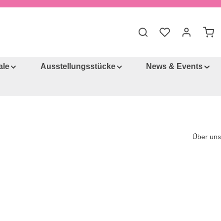
Du hast 0 Produkt
War
ale
Ausstellungsstücke
News & Events
Über uns