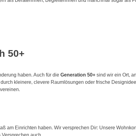
ern als Beraterinnen, Begleiterinnen und manchmal sogar als Fre
ch 50+
ränderung haben. Auch für die
Generation 50+
sind wir ein Ort, 
 durch kleinere, clevere Raumlösungen oder frische Designidee
 vereinen.
Spaß am Einrichten haben. Wir versprechen Dir: Unsere Wohnkonz
es Versprechen auch.