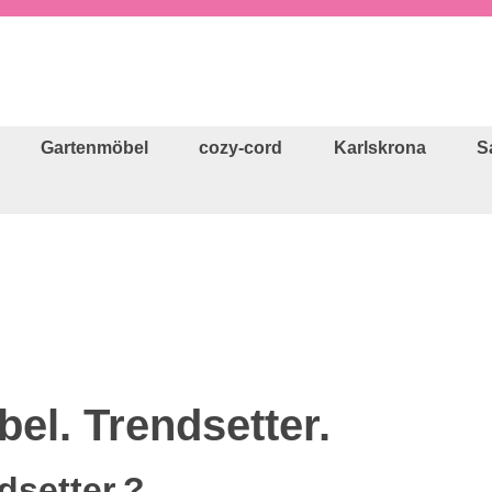
Gartenmöbel
cozy-cord
Karlskrona
S
el. Trendsetter.
dsetter.?