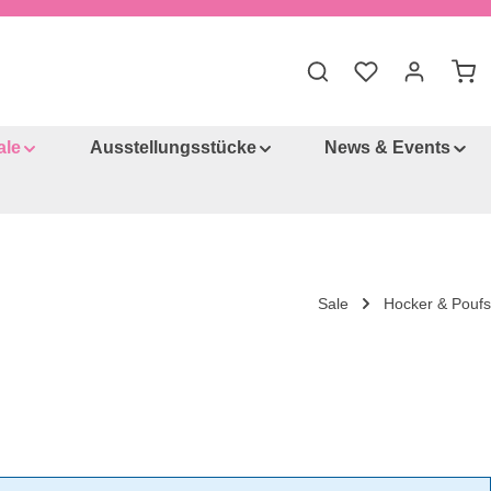
Du hast 0 Produkt
War
ale
Ausstellungsstücke
News & Events
Sale
Hocker & Poufs