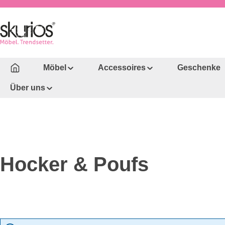
um Hauptinhalt springen
Zur Hauptnavigation springen
Möbel
Accessoires
Geschenke
Über uns
Hocker & Poufs