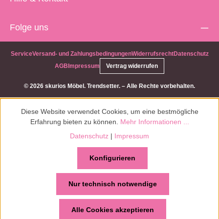
e
2
i
W
t
Folge uns
o
:
c
c
h
Service
Versand- und Zahlungsbedingungen
Widerrufsrecht
Datenschutz
a
e
.
AGB
Impressum
Vertrag widerrufen
n
1
© 2026 skurios Möbel. Trendsetter. – Alle Rechte vorbehalten.
-
2
W
Diese Website verwendet Cookies, um eine bestmögliche
o
Erfahrung bieten zu können.
Mehr Informationen ...
c
Datenschutz
|
Impressum
h
e
Konfigurieren
n
Nur technisch notwendige
Alle Cookies akzeptieren