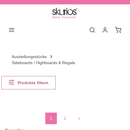
Zum Hauptinhalt springen
Waren
Ausstellungsstücke
Sideboards / Highboards & Regale
Produkte filtern
1
2
Seite
Seite