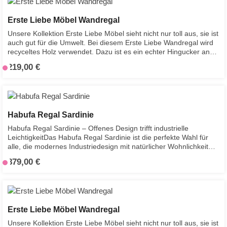
Erste Liebe Möbel Wandregal
Unsere Kollektion Erste Liebe Möbel sieht nicht nur toll aus, sie ist
auch gut für die Umwelt. Bei diesem Erste Liebe Wandregal wird
recyceltes Holz verwendet. Dazu ist es ein echter Hingucker an
jeder Wand und bietet Platz für deine Lieblingsstücke.
219,00 €
Regulärer Preis:
V
e
r
s
a
Habufa Regal Sardinie
n
Habufa Regal Sardinie – Offenes Design trifft industrielle
d
LeichtigkeitDas Habufa Regal Sardinie ist die perfekte Wahl für
f
alle, die modernes Industriedesign mit natürlicher Wohnlichkeit
e
kombinieren möchten. Mit seinem schwarzen,
879,00 €
Regulärer Preis:
V
r
pulverbeschichteten Metallgestell und den Ablageflächen in
e
t
authentischer Driftwood-Optik setzt es markante Akzente in jedem
Wohnraum.Dank seiner Maße von B 70 / H 190 / T 35 cm fügt
r
i
sich das Regal harmonisch in verschiedene Einrichtungsstile ein –
s
g
ob im Wohnzimmer, Essbereich oder Home-Office. Mit einem
a
i
Erste Liebe Möbel Wandregal
Gewicht von 42 kg überzeugt es durch eine stabile Bauweise, die
n
n
sowohl dekorative Accessoires als auch Bücher oder Pflanzen
Unsere Kollektion Erste Liebe Möbel sieht nicht nur toll aus, sie ist
d