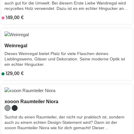
8
sicher trägt.Die offene Konstruktion sorgt für ein luftiges
auch gut für die Umwelt. Bei diesem Erste Liebe Wandregal wird
f
0
Raumgefühl und bietet zugleich zahlreiche Möglichkeiten zur
recyceltes Holz verwendet. Dazu ist es ein echter Hingucker an
individuellen Gestaltung. So wird das Regal Sardinie zum
e
T
jeder Wand und bietet Platz für deine Lieblingsstücke.
praktischen Allrounder, der Funktionalität und Stil perfekt
249,00 €
Regulärer Preis:
V
r
a
miteinander verbindet.Als Teil der Sardinie-Serie lässt sich das
e
t
g
Regal ideal mit weiteren Möbelstücken der Kollektion kombinieren
r
i
e
und schafft ein durchgängiges, modernes Wohnkonzept.ONLINE
s
g
n
ONLY(Dieser Artikel ist nur online bestellbar. Das Produkt ist nicht
a
i
,
im Geschäft ausgestellt oder lagernd.)
Weinregal
n
n
L
Dieses Weinregal bietet Platz für viele Flaschen deines
d
1
i
Lieblingsweins, Gläser und Dekoration. Seine moderne Optik ist
f
T
e
ein echter Hingucker.
e
a
f
329,00 €
Regulärer Preis:
S
r
g
e
o
t
,
r
f
i
L
z
o
g
i
e
r
i
e
i
xooon Raumteiler Niora
t
n
f
t
v
1
e
c
Suchst du einen Raumteiler, der nicht nur praktisch ist, sondern
e
T
r
a
auch zu einem echten Design-Statement wird? Dann ist der
r
a
z
.
xooon Raumteiler Niora wie für dich gemacht! Dieser
f
g
e
1
außergewöhnliche Raumteiler aus Metall vereint modernes