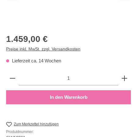
Regulärer Preis:
1.459,00 €
Preise inkl. MwSt. zzgl. Versandkosten
Lieferzeit ca. 14 Wochen
Produkt Anzahl: Gib den gewünschten Wert ein oder b
In den Warenkorb
Zum Merkzettel hinzufügen
Produktnummer: