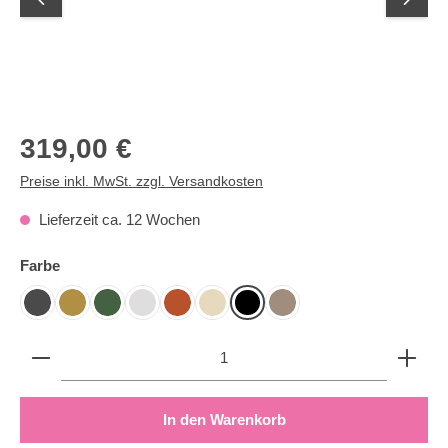
Regulärer Preis:
319,00 €
Preise inkl. MwSt. zzgl. Versandkosten
Lieferzeit ca. 12 Wochen
auswählen
Farbe
Anthrazit
Gold
Hunter
Ivory
Kupfer
Nature
Schwarz
Taupe
Produkt Anzahl: Gib den gewünschten Wert ein oder b
In den Warenkorb