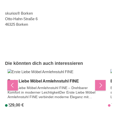
skurios® Borken
Otto-Hahn-Straße 6
46325 Borken
Produktgalerie überspringen
Die könnten dich auch interessieren
Erste Liebe Möbel Armlehnstuhl FINE
E
Erste Liebe Möbel Armlehnstuhl FINE – Drehbarer
E
Komfort in moderner LeichtigkeitDer Erste Liebe Möbel
sich 
Armlehnstuhl FINE verbindet moderne Eleganz mit
L
angenehmem Sitzkomfort. Die weich gepolsterte
b
229,00 €
2
Regulärer Preis:
R
S
Sitzschale mit integrierten Armlehnen sorgt für eine
d
einladende, gemütliche Form. Durch die feinen
o
S