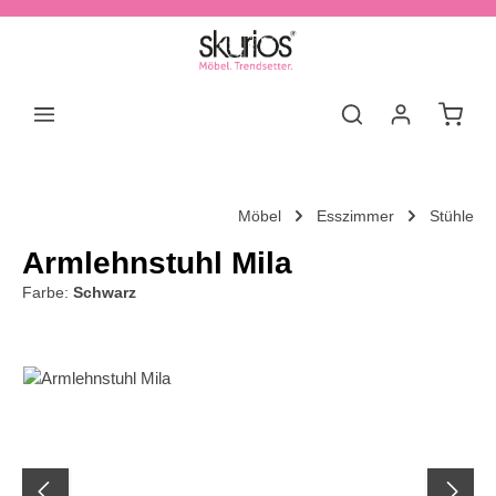
Zum Hauptinhalt springen
Waren
Möbel
Esszimmer
Stühle
Armlehnstuhl Mila
Farbe:
Schwarz
Bildergalerie überspringen