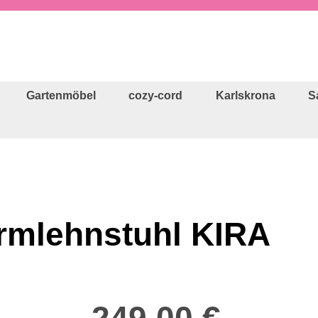
Gartenmöbel
cozy-cord
Karlskrona
S
Armlehnstuhl KIRA
Regulärer Preis: