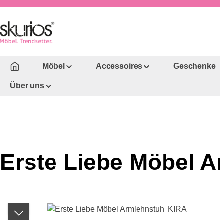
um Hauptinhalt springen
Zur Hauptnavigation springen
Möbel
Accessoires
Geschenke
Über uns
Erste Liebe Möbel 
Bildergalerie überspringen