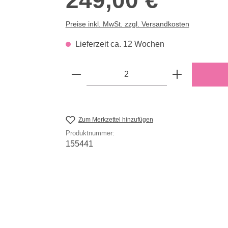
249,00 €
Preise inkl. MwSt. zzgl. Versandkosten
Lieferzeit ca. 12 Wochen
Produkt Anzahl: Gib den gewün
Zum Merkzettel hinzufügen
Produktnummer:
155441