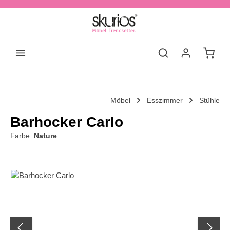
Zum Hauptinhalt springen
Waren
Möbel
Esszimmer
Stühle
Barhocker Carlo
Farbe:
Nature
Bildergalerie überspringen