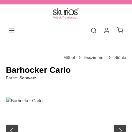
Zum Hauptinhalt springen
Waren
Möbel
Esszimmer
Stühle
Barhocker Carlo
Farbe:
Schwarz
Bildergalerie überspringen