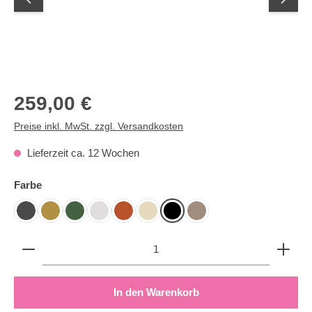
Regulärer Preis:
259,00 €
Preise inkl. MwSt. zzgl. Versandkosten
Lieferzeit ca. 12 Wochen
auswählen
Farbe
Anthrazit
Gold
Hunter
Ivory
Kupfer
Nature
Schwarz
Taupe
Produkt Anzahl: Gib den gewünschten Wert ein oder b
In den Warenkorb