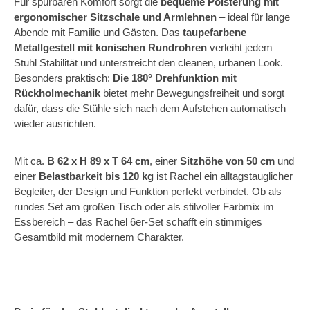
Für spürbaren Komfort sorgt die
bequeme Polsterung mit
ergonomischer Sitzschale und Armlehnen
– ideal für lange
Abende mit Familie und Gästen. Das
taupefarbene
Metallgestell mit konischen Rundrohren
verleiht jedem
Stuhl Stabilität und unterstreicht den cleanen, urbanen Look.
Besonders praktisch:
Die 180° Drehfunktion mit
Rückholmechanik
bietet mehr Bewegungsfreiheit und sorgt
dafür, dass die Stühle sich nach dem Aufstehen automatisch
wieder ausrichten.
Mit ca.
B 62 x H 89 x T 64 cm
, einer
Sitzhöhe von 50 cm
und
einer
Belastbarkeit bis 120 kg
ist Rachel ein alltagstauglicher
Begleiter, der Design und Funktion perfekt verbindet. Ob als
rundes Set am großen Tisch oder als stilvoller Farbmix im
Essbereich – das Rachel 6er-Set schafft ein stimmiges
Gesamtbild mit modernem Charakter.