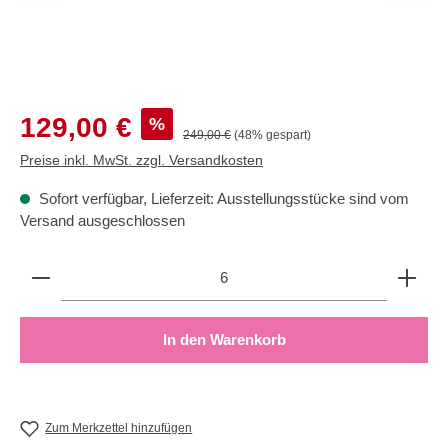
Verkaufspreis:
129,00 €
%
Regulärer Preis:
249,00 €
(48% gespart)
Preise inkl. MwSt. zzgl. Versandkosten
Sofort verfügbar, Lieferzeit: Ausstellungsstücke sind vom
Versand ausgeschlossen
Produkt Anzahl: Gib den gewünschten Wert ein oder b
In den Warenkorb
Zum Merkzettel hinzufügen