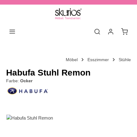
Zum Hauptinhalt springen
Waren
Möbel
Esszimmer
Stühle
Habufa Stuhl Remon
Farbe:
Ocker
Bildergalerie überspringen