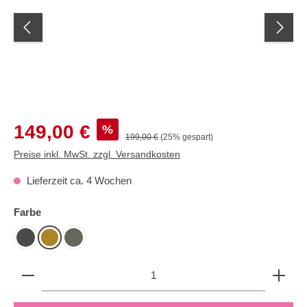
Verkaufspreis:
149,00 €
%
Regulärer Preis:
199,00 €
(25% gespart)
Preise inkl. MwSt. zzgl. Versandkosten
Lieferzeit ca. 4 Wochen
auswählen
Farbe
Anthrazit
Ocker
Olive
Produkt Anzahl: Gib den gewünschten Wert ein oder b