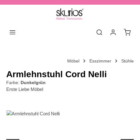
Zum Hauptinhalt springen
Waren
Möbel
Esszimmer
Stühle
Armlehnstuhl Cord Nelli
Farbe:
Dunkelgrün
Erste Liebe Möbel
Bildergalerie überspringen