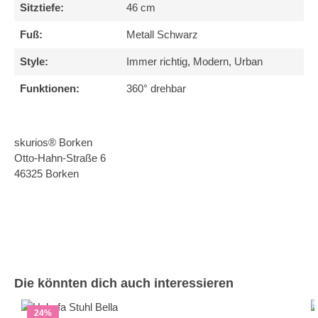
Sitztiefe:
46 cm
Fuß:
Metall Schwarz
Style:
Immer richtig, Modern, Urban
Funktionen:
360° drehbar
skurios® Borken
Otto-Hahn-Straße 6
46325 Borken
Produktgalerie überspringen
Die könnten dich auch interessieren
24
%