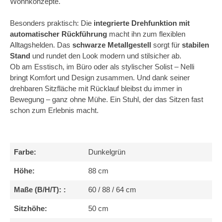
Wohnkonzepte.
Besonders praktisch: Die
integrierte Drehfunktion mit
automatischer Rückführung
macht ihn zum flexiblen
Alltagshelden. Das
schwarze Metallgestell
sorgt für
stabilen
Stand
und rundet den Look modern und stilsicher ab.
Ob am Esstisch, im Büro oder als stylischer Solist – Nelli
bringt Komfort und Design zusammen. Und dank seiner
drehbaren Sitzfläche mit Rücklauf bleibst du immer in
Bewegung – ganz ohne Mühe. Ein Stuhl, der das Sitzen fast
schon zum Erlebnis macht.
Farbe:
Dunkelgrün
Höhe:
88 cm
Maße (B/H/T): :
60 / 88 / 64 cm
Sitzhöhe:
50 cm