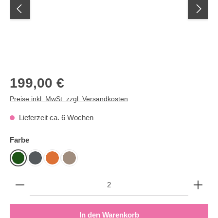
Regulärer Preis:
199,00 €
Preise inkl. MwSt. zzgl. Versandkosten
Lieferzeit ca. 6 Wochen
auswählen
Farbe
Dunkelgrün
Grau
Orange
Taupe
Produkt Anzahl: Gib den gewünschten Wert ein oder b
In den Warenkorb