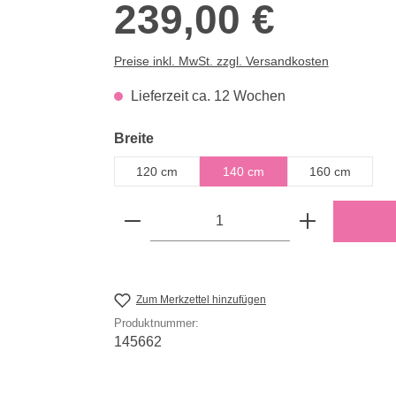
239,00 €
Preise inkl. MwSt. zzgl. Versandkosten
Lieferzeit ca. 12 Wochen
auswählen
Breite
120 cm
140 cm
160 cm
Produkt Anzahl: Gib den gewün
Zum Merkzettel hinzufügen
Produktnummer:
145662