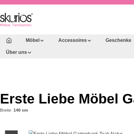
um Hauptinhalt springen
Zur Hauptnavigation springen
Möbel
Accessoires
Geschenke
Über uns
Erste Liebe Möbel G
Breite:
140 cm
Bildergalerie überspringen