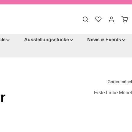
War
ale
Ausstellungsstücke
News & Events
Gartenmöbel
r
Erste Liebe Möbel