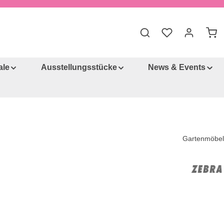
War
ale
Ausstellungsstücke
News & Events
Gartenmöbel