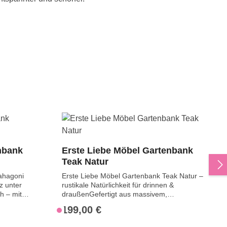
nbank
Erste Liebe Möbel Gartenbank
Teak Natur
ahagoni
Erste Liebe Möbel Gartenbank Teak Natur –
z unter
rustikale Natürlichkeit für drinnen &
h – mit
draußenGefertigt aus massivem,
 bringst du
naturbelassenem Teakholz, bringt sie die
199,00 €
Regulärer Preis:
V
uf der
Ursprünglichkeit des Materials auf
e
ten. Sie
besonders authentische Weise zur Geltung.