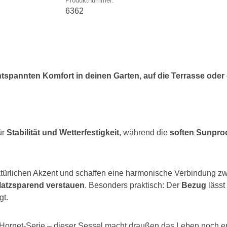
Produktnummer:
6362
tspannten Komfort in deinen Garten, auf die Terrasse oder
ür
Stabilität und Wetterfestigkeit
, während die
soften Sunproo
türlichen Akzent und schaffen eine harmonische Verbindung z
latzsparend verstauen
. Besonders praktisch: Der
Bezug
lässt
gt.
 Hornet-Serie – dieser Sessel macht draußen das Leben noch e