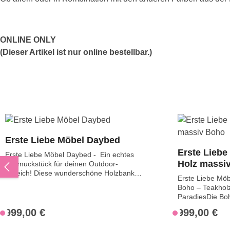
ONLINE ONLY
(Dieser Artikel ist nur online bestellbar.)
Produktgalerie überspringen
Erste Liebe Möbel Daybed
Erste Liebe
Erste Liebe Möbel Daybed - Ein echtes
Holz massi
Schmuckstück für deinen Outdoor-
Bereich! Diese wunderschöne Holzbank
Erste Liebe Mö
beeindruckt mit detailreichen,
Boho – Teakhol
handgeschnitzten Ornamenten in der
ParadiesDie Bo
Rückenlehne, die ihr eine elegante, fast
Möbel ist mehr a
exotische Ausstrahlung verleihen.Ein
999,00 €
999,00 €
Regulärer Preis:
Regulärer Preis
V
V
ein Statement fü
besonderes Plus: Die Bank wird inklusive
e
e
Nachhaltigkeit u
eines bequemen Matratzenkissen geliefert.