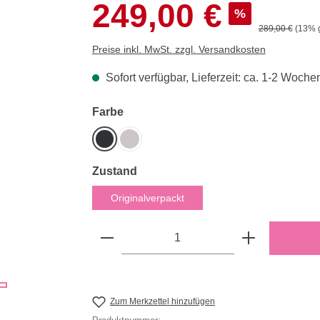
249,00 €
%
Regulärer Preis
289,00 €
(13% 
Preise inkl. MwSt. zzgl. Versandkosten
Sofort verfügbar, Lieferzeit: ca. 1-2 Woche
auswählen
Farbe
Graphit
Light Taupe
auswählen
Zustand
Originalverpackt
Produkt Anzahl: Gib den gewün
Zum Merkzettel hinzufügen