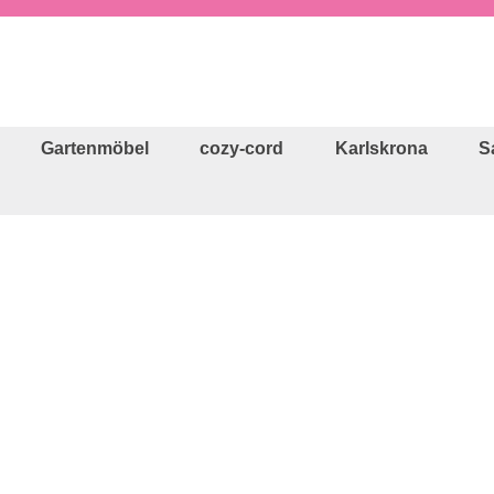
Gartenmöbel
cozy-cord
Karlskrona
S
Verkaufspreis: