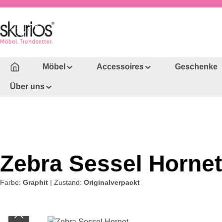
um Hauptinhalt springen
Zur Hauptnavigation springen
Möbel
Accessoires
Geschenke
Über uns
Zebra Sessel Hornet
Farbe:
Graphit
|
Zustand:
Originalverpackt
Bildergalerie überspringen