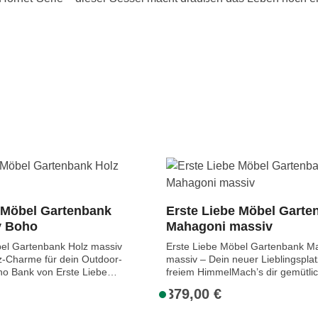
 Möbel Gartenbank
Erste Liebe Möbel Garte
v Boho
Mahagoni massiv
bel Gartenbank Holz massiv
Erste Liebe Möbel Gartenbank M
z-Charme für dein Outdoor-
massiv – Dein neuer Lieblingsplat
ho Bank von Erste Liebe
freiem HimmelMach’s dir gemütlic
ls nur ein Sitzmöbel – sie ist
unserer „Erste Liebe“ Gartenbank
379,00 €
:
Regulärer Preis:
S
r Natürlichkeit,
echtes Lieblingsstück-Potenzial a
o
nd stilvolles Outdoor-
Terrasse oder in deinen Wintergar