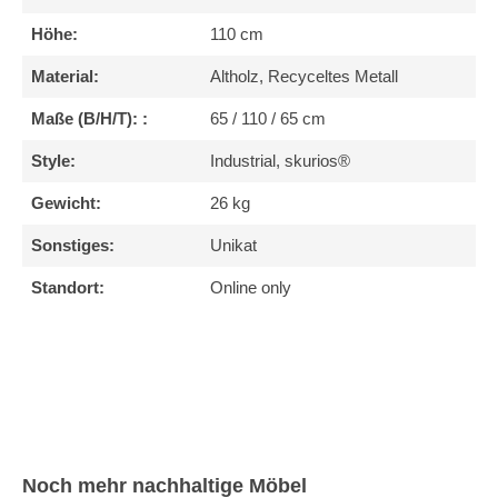
Höhe:
110 cm
Material:
Altholz, Recyceltes Metall
Maße (B/H/T): :
65 / 110 / 65 cm
Style:
Industrial, skurios®
Gewicht:
26 kg
Sonstiges:
Unikat
Standort:
Online only
Produktgalerie überspringen
Noch mehr nachhaltige Möbel