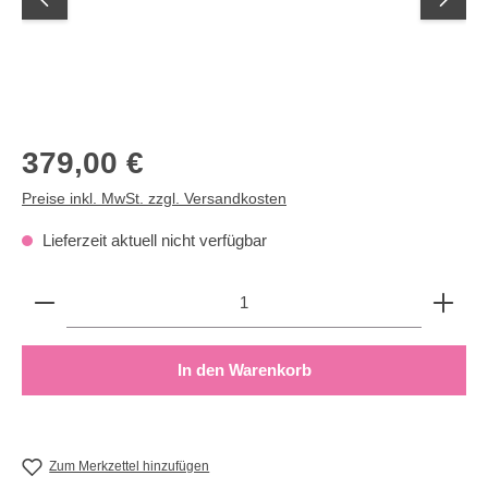
Regulärer Preis:
379,00 €
Preise inkl. MwSt. zzgl. Versandkosten
Lieferzeit aktuell nicht verfügbar
Produkt Anzahl: Gib den gewünschten Wert ein oder b
In den Warenkorb
Zum Merkzettel hinzufügen