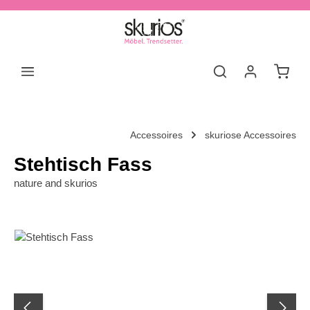
Zum Hauptinhalt springen
Waren
Accessoires
skuriose Accessoires
Stehtisch Fass
nature and skurios
Bildergalerie überspringen