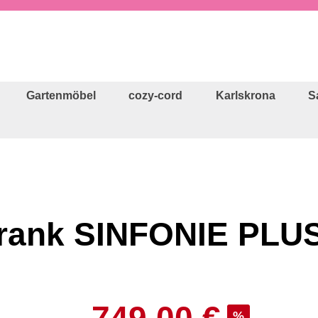
Gartenmöbel
cozy-cord
Karlskrona
S
hrank SINFONIE PLU
Verkaufspreis:
%