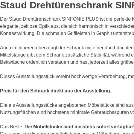
Staud Drehtürenschrank SI
Der Staud Drehtürenschrank SINFONIE PLUS ist die perfekte Ko
elegante, zeitlose Optik aus, die sich harmonisch in verschieden
Kontrastwirkung. Die schmalen Griffleisten in Graphit unterstr
Auch im Inneren überzeugt der Schrank mit einer durchdachten Au
Mittelstange gibt dem Schrank zusätzliche Stabilität, während 
Bettwäsche ordentlich verstauen und hast jederzeit alles griffbe
Dieses Ausstellungsstück vereint hochwertige Verarbeitung, mo
Preis für den Schrank direkt aus der Ausstellung.
Die als Ausstellungsstücke angebotenen Möbelstücke sind ausgep
Nutzungsflächen sind höchstens minimale Gebrauchsspuren vorh
Das Beste:
Die Möbelstücke sind meistens sofort verfügbar
Du kannst sie dir gerne persönlich bei uns im Möbelhaus anscha