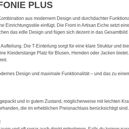
NFONIE PLUS
mbination aus modernem Design und durchdachter Funktionalität
e Einrichtungsstile einfügt. Die Front in Artisan Eiche setzt ein
eichen das edle Design und fügen sich dezent in das Gesamtbild
fteilung. Die T-Einteilung sorgt für eine klare Struktur und bie
eine Kleiderstange Platz für Blusen, Hemden oder Jacken bietet.
reit.
dernes Design und maximale Funktionalität – und das zu einem 
ackt und in gutem Zustand, möglicherweise mit leichten Kratzer
anden, die im erheblichen Preisnachlass berücksichtigt sind.
!
uen und oft sogar auch direkt mitnehmen. Falls du keinen passe