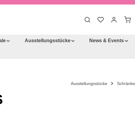
War
ale
Ausstellungsstücke
News & Events
Ausstellungsstücke
Schränke
S