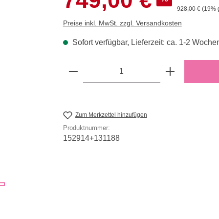
749,00 €
Regulärer Preis
928,00 €
(19% 
Preise inkl. MwSt. zzgl. Versandkosten
Sofort verfügbar, Lieferzeit: ca. 1-2 Woche
Produkt Anzahl: Gib den gewün
Zum Merkzettel hinzufügen
Produktnummer:
152914+131188