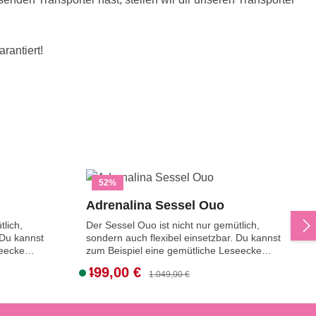
rantiert!
52
%
Adrenalina Sessel Ouo
tlich,
Der Sessel Ouo ist nicht nur gemütlich,
 Du kannst
sondern auch flexibel einsetzbar. Du kannst
seecke
zum Beispiel eine gemütliche Leseecke
chaffen.
gestalten oder einen Hingucker schaffen.
499,00 €
Verkaufspreis:
S
Regulärer Preis:
1.049,00 €
r
Preis für den Sessel direkt aus der
o
tücke
Ausstellung.Die als Ausstellungsstücke
usgepackt
angebotenen Möbelstücke sind ausgepackt
f
weise mit
und in gutem Zustand, möglicherweise mit