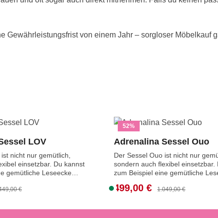
ine Gewährleistungsfrist von einem Jahr – sorgloser Möbelkauf ga
52
%
 Sessel LOV
Adrenalina Sessel Ouo
st nicht nur gemütlich,
Der Sessel Ouo ist nicht nur gemü
exibel einsetzbar. Du kannst
sondern auch flexibel einsetzbar.
ne gemütliche Leseecke
zum Beispiel eine gemütliche Le
einen Hingucker schaffen.
gestalten oder einen Hingucker s
499,00 €
Verkaufspreis:
gulärer Preis:
S
Regulärer Preis:
449,00 €
1.049,00 €
ssel direkt aus der
Preis für den Sessel direkt aus de
o
 als Ausstellungsstücke
Ausstellung.Die als Ausstellungss
belstücke sind ausgepackt
angebotenen Möbelstücke sind a
f
stand, möglicherweise mit
und in gutem Zustand, möglicher