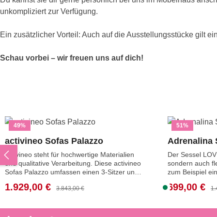
unkompliziert zur Verfügung.
Ein zusätzlicher Vorteil: Auch auf die Ausstellungsstücke gilt e
Schau vorbei – wir freuen uns auf dich!
Produktgalerie überspringen
49
%
51
%
activineo Sofas Palazzo
Adrenalina
activineo steht für hochwertige Materialien
Der Sessel LOV i
und qualitative Verarbeitung. Diese activineo
sondern auch fl
Sofas Palazzo umfassen einen 3-Sitzer und
zum Beispiel ei
eine Recamiere und bieten daher die
gestalten oder 
1.929,00 €
699,00 €
Verkaufspreis:
Verkaufspreis:
Regulärer Preis:
S
Re
3.843,00 €
1.
perfekte Basis für ein stilvolles und
Preis für den Se
o
gemütliches Wohnzimmer. Die Polstermöbel
Ausstellung.Die
haben einen hochwertigen Stoffbezug in
angebotenen Mö
f
einem schicken Silberton.Live und zum
und in gutem Zu