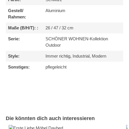
Gestell/
Aluminium
Rahmen:
Maße (B/H/T): :
26 / 47 / 32 cm
Serie:
SCHÖNER WOHNEN-Kollektion
Outdoor
Style:
Immer richtig, Industrial, Modern
Sonstiges:
pflegeleicht
Produktgalerie überspringen
Die könnten dich auch interessieren