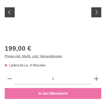
Regulärer Preis:
199,00 €
Preise inkl. MwSt. zzgl. Versandkosten
Lieferzeit ca. 4 Wochen
Produkt Anzahl: Gib den gewünschten Wert ein oder b
In den Warenkorb