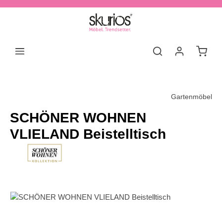
Zum Hauptinhalt springen
Waren
Gartenmöbel
SCHÖNER WOHNEN
VLIELAND Beistelltisch
Bildergalerie überspringen