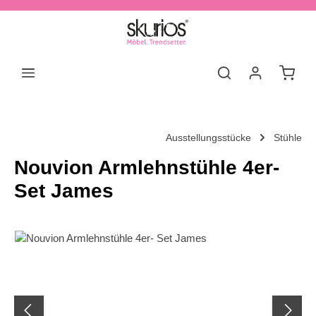
Zum Hauptinhalt springen
Waren
Ausstellungsstücke
Stühle
Nouvion Armlehnstühle 4er-
Set James
Bildergalerie überspringen