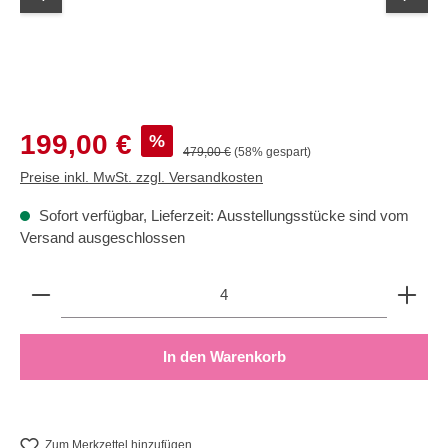
Verkaufspreis:
199,00 €
%
Regulärer Preis:
479,00 €
(58% gespart)
Preise inkl. MwSt. zzgl. Versandkosten
Sofort verfügbar, Lieferzeit: Ausstellungsstücke sind vom
Versand ausgeschlossen
Produkt Anzahl: Gib den gewünschten Wert ein oder b
In den Warenkorb
Zum Merkzettel hinzufügen