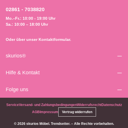
02861 - 7038820
Mo.–Fr.: 10:00 - 19:00 Uhr
Sa.: 10:00 – 18:00 Uhr
Oder über unser
Kontaktformular
.
skurios®
Hilfe & Kontakt
Folge uns
Service
Versand- und Zahlungsbedingungen
Widerrufsrecht
Datenschutz
AGB
Impressum
Vertrag widerrufen
© 2026 skurios Möbel. Trendsetter. – Alle Rechte vorbehalten.