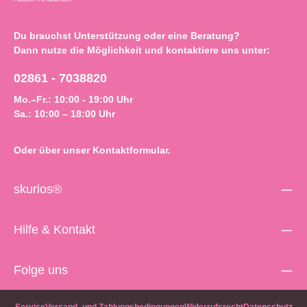
n
d
Du brauchst Unterstützung oder eine Beratung?
f
f
Dann nutze die Möglichkeit und kontaktiere uns unter:
e
r
r
02861 - 7038820
t
t
i
i
Mo.–Fr.: 10:00 - 19:00 Uhr
g
Sa.: 10:00 – 18:00 Uhr
i
i
n
Oder über unser
Kontaktformular
.
1
T
a
skurios®
g
,
,
L
Hilfe & Kontakt
i
i
e
f
f
Folge uns
e
r
r