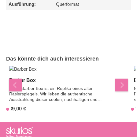
Ausführung:
Querformat
Produktgalerie überspringen
Das könnte dich auch interessieren
Barber Box
B
Diese Barber Box ist ein Replika eines alten
M
Rasierspiegels. Wir lieben die authentische
R
Ausstrahlung dieser coolen, nachhaltigen und
v
einzigartigen Box.ONLINE ONLY(Dieser Artikel ist nur
u
39,00 €
4
Regulärer Preis:
R
V
online bestellbar. Das Produkt ist nicht im Geschäft
e
ausgestellt oder lagernd.)
r
r
s
a