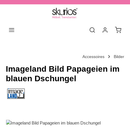
Zum Hauptinhalt springen
Waren
Accessoires
Bilder
Imageland Bild Papageien im
blauen Dschungel
Bildergalerie überspringen