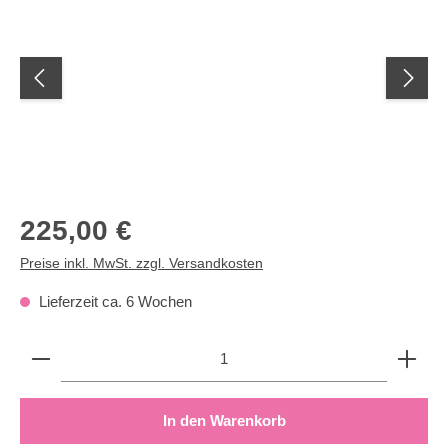
Regulärer Preis:
225,00 €
Preise inkl. MwSt. zzgl. Versandkosten
Lieferzeit ca. 6 Wochen
Produkt Anzahl: Gib den gewünschten Wert ein oder b
In den Warenkorb