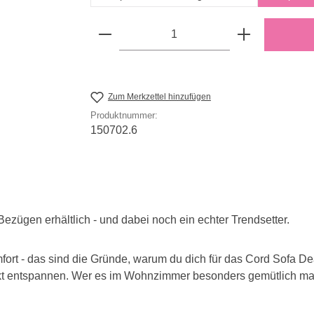
Produkt Anzahl: Gib den gewün
Zum Merkzettel hinzufügen
Produktnummer:
150702.6
Bezügen erhältlich - und dabei noch ein echter Trendsetter.
rt - das sind die Gründe, warum du dich für das Cord Sofa Dean
rfekt entspannen. Wer es im Wohnzimmer besonders gemütlich mag