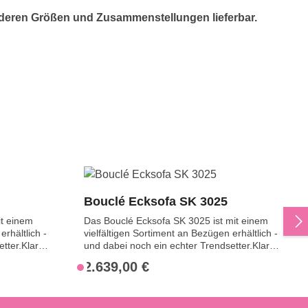
anderen Größen und Zusammenstellungen lieferbar.
Bouclé Ecksofa SK 3025
it einem
Das Bouclé Ecksofa SK 3025 ist mit einem
erhältlich -
vielfältigen Sortiment an Bezügen erhältlich -
tter.Klare
und dabei noch ein echter Trendsetter.Klare
Linien, einfaches Design und
2.639,00 €
Regulärer Preis:
V
das sind
außergewöhnlicher Sitzkomfort - das sind
e
s Sofa
die Gründe, warum du dich für das Sofa SK
Sofa ist
3025 entscheiden solltest. Wer es im
r
hältlich,
Wohnzimmer besonders gemütlich mag,