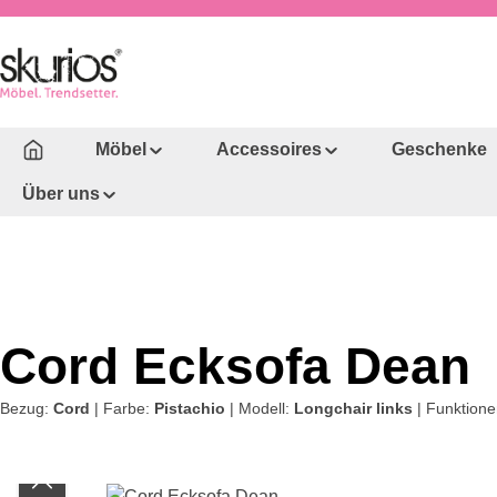
um Hauptinhalt springen
Zur Hauptnavigation springen
Möbel
Accessoires
Geschenke
Über uns
Cord Ecksofa Dean
Bezug:
Cord
|
Farbe:
Pistachio
|
Modell:
Longchair links
|
Funktione
Bildergalerie überspringen