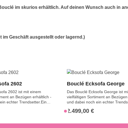
Bouclé im skurios erhältlich. Auf deinen Wunsch auch in 
cht im Geschäft ausgestellt oder lagernd.)
sofa 2602
Bouclé Ecksofa George
ofa 2602 ist mit einem
Das Bouclé Ecksofa George ist m
timent an Bezügen erhältlich -
vielfältigen Sortiment an Bezügen 
ein echter Trendsetter.Eine
und dabei noch ein echter Trendse
tionen bietet dir das
Linien, einfaches Design und
2.499,00 €
:
Regulärer Preis:
V
ie Maße variieren je
außergewöhnlicher Sitzkomfort - 
e
Kopfstütze eingestellt ist.
die Gründe, warum du dich für da
ch klappbar und dadurch für
George entscheiden solltest. Das 
r
instellbar. So finden große
optional mit einer Schlaffunktion er