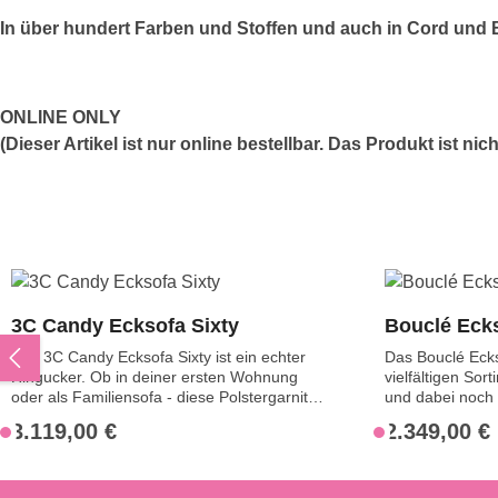
In über hundert Farben und Stoffen und auch in Cord und 
ONLINE ONLY
(Dieser Artikel ist nur online bestellbar. Das Produkt ist ni
Produktgalerie überspringen
3C Candy Ecksofa Sixty
Bouclé Eck
Das 3C Candy Ecksofa Sixty ist ein echter
Das Bouclé Ecks
Hingucker. Ob in deiner ersten Wohnung
vielfältigen Sor
oder als Familiensofa - diese Polstergarnitur
und dabei noch 
überzeugt sowohl mit ihrem modernen
Auswahl an Funk
3.119,00 €
2.349,00 €
Regulärer Preis:
Regulärer Preis
V
V
Design als auch mit einem angenehmen
Ecksofa 2602. D
e
e
Sitzgefühl dank der hochwertigen
nachdem wie die 
Schaumstoffpolsterung. Du möchtest Candy
Diese ist nämli
r
r
Ecksofa Sixty kombinieren und erweitern?
jeden variabel e