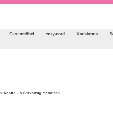
Gartenmöbel
cozy-cord
Karlskrona
S
n:
Kopfteil- & Sitzvorzug motorisch
Regulärer Preis: