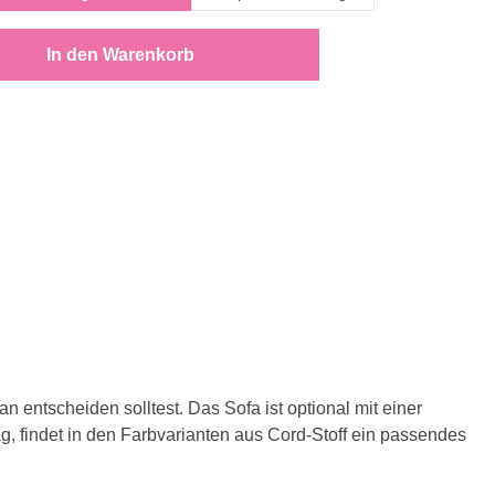
schten Wert ein oder benutze die Schaltf
In den Warenkorb
 entscheiden solltest. Das Sofa ist optional mit einer
, findet in den Farbvarianten aus Cord-Stoff ein passendes