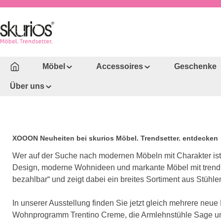
um Hauptinhalt springen
Zur Hauptnavigation springen
Möbel
Accessoires
Geschenke
Über uns
XOOON Neuheiten bei skurios Möbel. Trendsetter. entdecken
Wer auf der Suche nach modernen Möbeln mit Charakter ist,
Design, moderne Wohnideen und markante Möbel mit trendbew
bezahlbar“ und zeigt dabei ein breites Sortiment aus Stüh
In unserer Ausstellung finden Sie jetzt gleich mehrere neu
Wohnprogramm Trentino Creme, die Armlehnstühle Sage und Ma