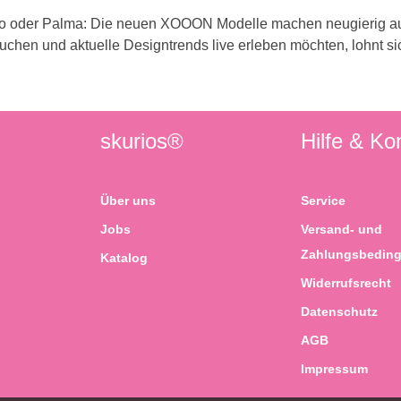
anto oder Palma: Die neuen XOOON Modelle machen neugierig auf
hen und aktuelle Designtrends live erleben möchten, lohnt sic
skurios®
Hilfe & Ko
Über uns
Service
Jobs
Versand- und
Zahlungsbedin
Katalog
Widerrufsrecht
Datenschutz
AGB
Impressum