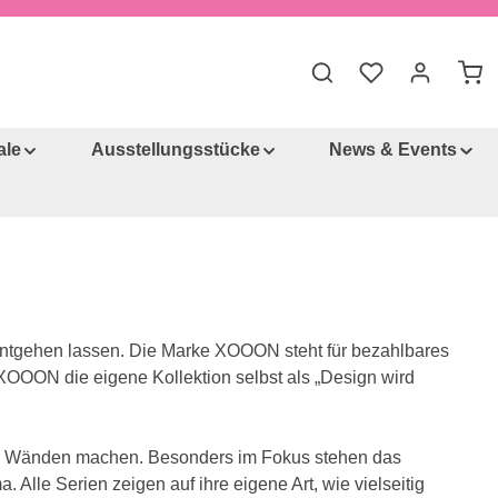
Du hast 0 Produkt
War
ale
Ausstellungsstücke
News & Events
 entgehen lassen. Die Marke XOOON steht für bezahlbares
XOOON die eigene Kollektion selbst als „Design wird
n vier Wänden machen. Besonders im Fokus stehen das
lle Serien zeigen auf ihre eigene Art, wie vielseitig