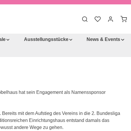
Du hast 0 Produkt
War
ale
Ausstellungsstücke
News & Events
r Möbelhaus hat sein Engagement als Namenssponsor
 Bereits mit dem Aufstieg des Vereins in die 2. Bundesliga
itionsreichen Einrichtungshaus entstand damals das
bewusst andere Wege zu gehen.