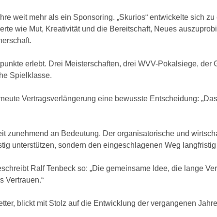
weit mehr als ein Sponsoring. „Skurios“ entwickelte sich zu 
 Werte wie Mut, Kreativität und die Bereitschaft, Neues auszup
erschaft.
nkte erlebt. Drei Meisterschaften, drei WVV-Pokalsiege, der 
che Spielklasse.
rneute Vertragsverlängerung eine bewusste Entscheidung: „Das 
it zunehmend an Bedeutung. Der organisatorische und wirtschaf
istig unterstützen, sondern den eingeschlagenen Weg langfristig
schreibt Ralf Tenbeck so: „Die gemeinsame Idee, die lange Ve
s Vertrauen.“
tter, blickt mit Stolz auf die Entwicklung der vergangenen Jahr