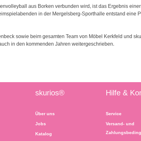
envolleyball aus Borken verbunden wird, ist das Ergebnis eine
mspielabenden in der Mergelsberg-Sporthalle entstand eine Part
Tenbeck sowie beim gesamten Team von Möbel Kerkfeld und skuri
 auch in den kommenden Jahren weitergeschrieben.
skurios®
Hilfe & Ko
Über uns
Service
Jobs
Versand- und
Zahlungsbedin
Katalog