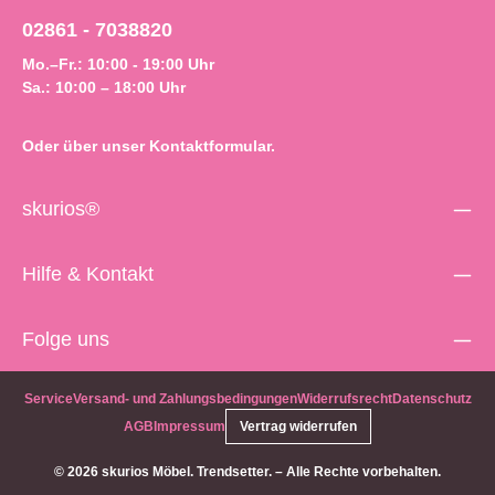
02861 - 7038820
Mo.–Fr.: 10:00 - 19:00 Uhr
Sa.: 10:00 – 18:00 Uhr
Oder über unser
Kontaktformular
.
skurios®
Hilfe & Kontakt
Folge uns
Service
Versand- und Zahlungsbedingungen
Widerrufsrecht
Datenschutz
AGB
Impressum
Vertrag widerrufen
© 2026 skurios Möbel. Trendsetter. – Alle Rechte vorbehalten.