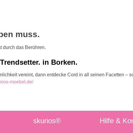
eben muss.
st durch das Berühren.
Trendsetter. in Borken.
hkeit vereint, dann entdecke Cord in all seinen Facetten – schö
urios-moebel.de/
skurios®
Hilfe & Ko