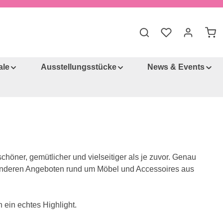
Du hast 0 Produkt
War
ale
Ausstellungsstücke
News & Events
schöner, gemütlicher und vielseitiger als je zuvor. Genau
esonderen Angeboten rund um Möbel und Accessoires aus
 ein echtes Highlight.