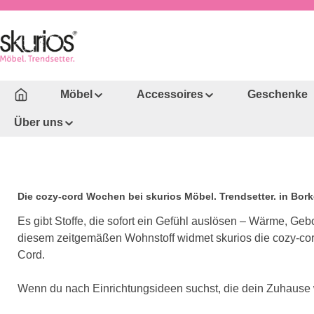
um Hauptinhalt springen
Zur Hauptnavigation springen
Möbel
Accessoires
Geschenke
Über uns
Die cozy-cord Wochen bei skurios Möbel. Trendsetter. in Bork
Es gibt Stoffe, die sofort ein Gefühl auslösen – Wärme, Gebo
diesem zeitgemäßen Wohnstoff widmet skurios die cozy-cord
Cord.
Wenn du nach Einrichtungsideen suchst, die dein Zuhause we